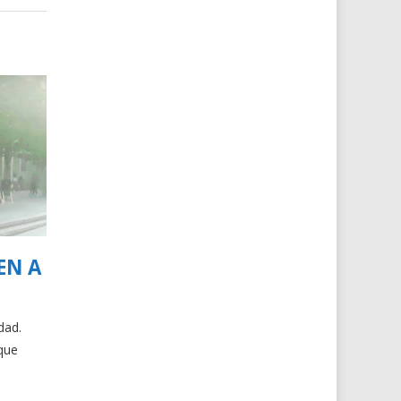
EN A
dad.
que