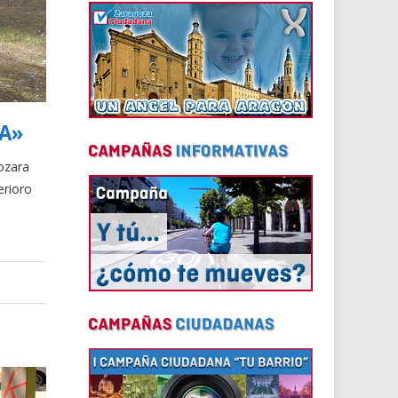
ÍA»
ozara
erioro