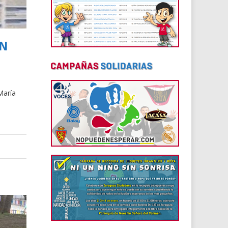
ÓN
María