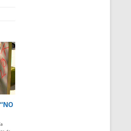
 “NO
ía