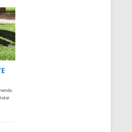
TE
oniendo
rutar