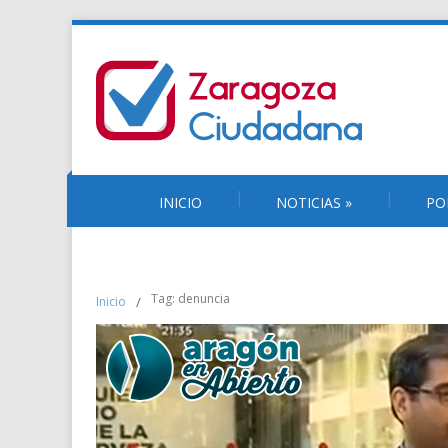
INICIO
NOTICIAS
»
PO
Tag: denuncia
Inicio
/