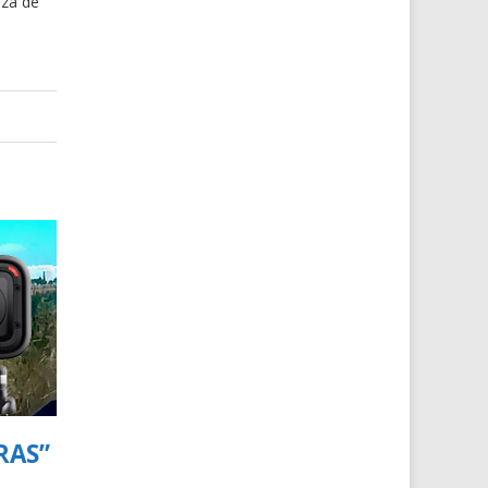
aza de
RAS”