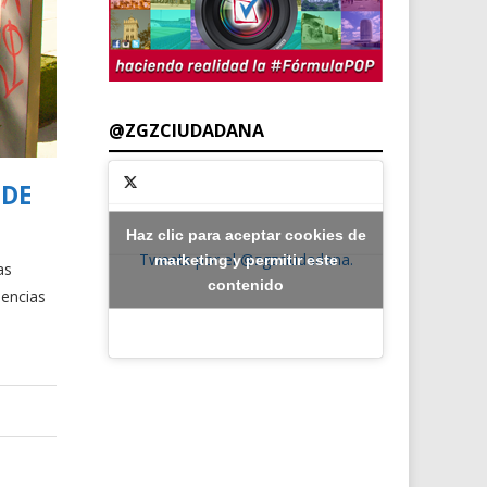
@ZGZCIUDADANA
 DE
Haz clic para aceptar cookies de
Tweets por el @zgzciudadana.
marketing y permitir este
as
contenido
iencias