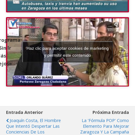
rograma
Sin Ir
Haz clic para aceptar cookies de marketing
(22/09/2015)
ás
y permitir este contenido
ejos»
Entrada Anterior
Próxima Entrada
Joaquín Costa, El Hombre
La 'Fórmula POP' Como
Que Intentó Despertar Las
Elemento Para Mejorar
Conciencias De Los
Zaragoza Y La Campaña