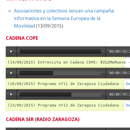
Asociaciones y colectivos lanzan una campaña
informativa en la Semana Europea de la
Movilidad
(13/09/2015)
CADENA COPE
00:00
/
02:
(14/09/2015) Entrevista en Cadena COPE: #ZGZMeMueve 
00:00
/
08:
(16/09/2015) Programa nº11 de Zaragoza Ciudadana - 
D
00:00
/
05:
(23/09/2015) Programa nº12 de Zaragoza Ciudadana - 
D
CADENA SER (RADIO ZARAGOZA)