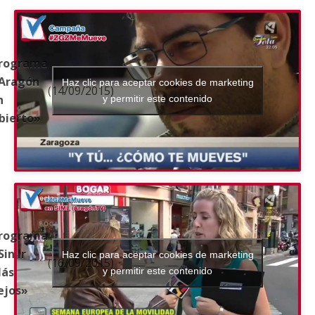
rograma
Aragón
Haz clic para aceptar cookies de marketing
(14/09/2015)
n
y permitir este contenido
bierto»
rograma
Sin Ir
Haz clic para aceptar cookies de marketing
(16/09/2015)
ás
y permitir este contenido
ejos»