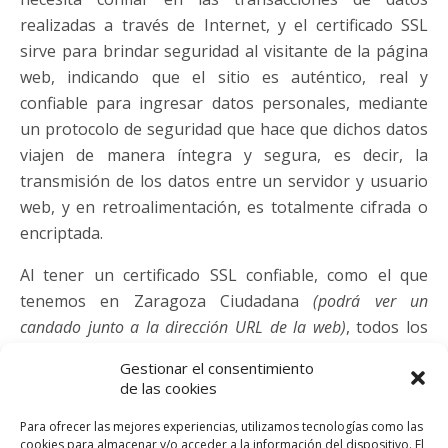
realizadas a través de Internet, y el certificado SSL
sirve para brindar seguridad al visitante de la página
web, indicando que el sitio es auténtico, real y
confiable para ingresar datos personales, mediante
un protocolo de seguridad que hace que dichos datos
viajen de manera íntegra y segura, es decir, la
transmisión de los datos entre un servidor y usuario
web, y en retroalimentación, es totalmente cifrada o
encriptada.
Al tener un certificado SSL confiable, como el que
tenemos en Zaragoza Ciudadana
(podrá ver un
candado junto a la dirección URL de la web)
, todos los
datos están encriptados, creando una vía con un
Gestionar el consentimiento
cifrado único para las sesiones privadas a través que
de las cookies
Internet.
Para ofrecer las mejores experiencias, utilizamos tecnologías como las
cookies para almacenar y/o acceder a la información del dispositivo. El