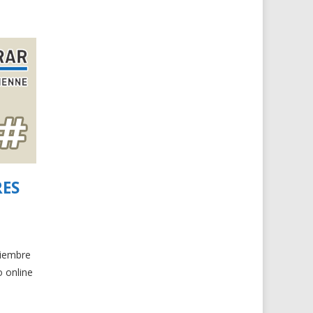
RES
ciembre
o online