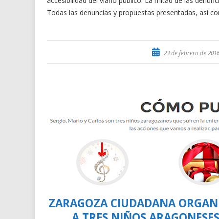
accesibilidad del viario público. La mitad de las denun
Todas las denuncias y propuestas presentadas, así 
23 de febrero de 201
ZARAGOZA CIUDADANA ORGANI
A TRES NIÑOS ARAGONESE