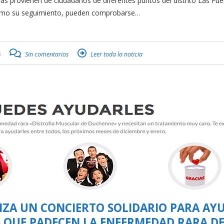
cias provienen de ciudadanos de diferentes puntos del distrito Las Fue
como su seguimiento, pueden comprobarse…
6
Sin comentarios
Leer toda la noticia
ZA UN CONCIERTO SOLIDARIO PARA AY
S QUE PADECEN LA ENFERMEDAD RARA D