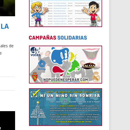
 LA
uales de
e