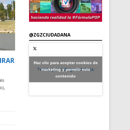
@ZGZCIUDADANA
IRAR
Haz clic para aceptar cookies de
Tweets por el @zgzciudadana.
marketing y permitir este
contenido
ulo
o),