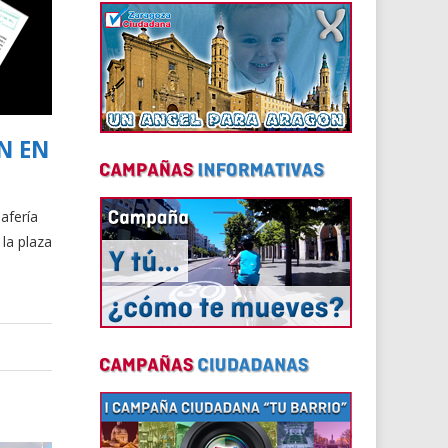
N EN
afería
la plaza