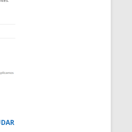
ntes.
UDAR
E