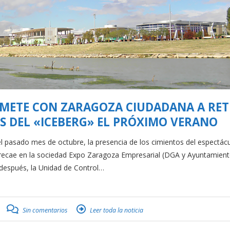
METE CON ZARAGOZA CIUDADANA A RET
OS DEL «ICEBERG» EL PRÓXIMO VERANO
pasado mes de octubre, la presencia de los cimientos del espectác
ad recae en la sociedad Expo Zaragoza Empresarial (DGA y Ayuntamient
 después, la Unidad de Control…
Sin comentarios
Leer toda la noticia