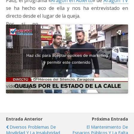
Pau), el programa «
Aragón en Abierto
» de
Aragón TV
se ha hecho eco de ella y nos ha entrevistado en
directo desde el lugar de la queja.
Por si no
habéis podido
ver el
programa o
queréis
Haz clic para aceptar cookies de marketing
visualizarlo
y permitir este contenido
nuevamente,
os dejamos el
vídeo íntegro:
Entrada Anterior
Próxima Entrada
Diversos Problemas De
El Mantenimiento De
Movilidad Y La Insalubridad
Espacios Públicos Y La Falta