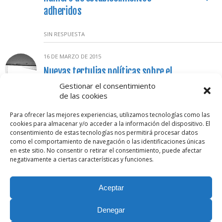
adheridos
SIN RESPUESTA
16 DE MARZO DE 2015
Nuevas tertulias políticas sobre el
dragado del río Ebro y la democracia
Gestionar el consentimiento
de las cookies
participativa, en la sintonía de Radio
4G
Para ofrecer las mejores experiencias, utilizamos tecnologías como las
cookies para almacenar y/o acceder a la información del dispositivo. El
consentimiento de estas tecnologías nos permitirá procesar datos
SIN RESPUESTA
como el comportamiento de navegación o las identificaciones únicas
en este sitio. No consentir o retirar el consentimiento, puede afectar
negativamente a ciertas características y funciones.
Volver arriba
Aceptar
Móvil
Escritorio
Denegar
Nuestras Redes Sociales