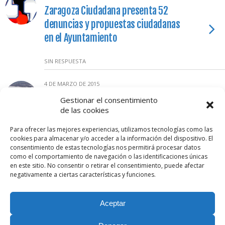
Zaragoza Ciudadana presenta 52
denuncias y propuestas ciudadanas
en el Ayuntamiento
SIN RESPUESTA
4 DE MARZO DE 2015
ECOLOGISTAS EN ACCIÓN: «Crecidas del
Gestionar el consentimiento
de las cookies
Ebro, medidas contraproducentes y
declaraciones oportunistas»
Para ofrecer las mejores experiencias, utilizamos tecnologías como las
cookies para almacenar y/o acceder a la información del dispositivo. El
consentimiento de estas tecnologías nos permitirá procesar datos
1 RESPUESTA
como el comportamiento de navegación o las identificaciones únicas
en este sitio. No consentir o retirar el consentimiento, puede afectar
negativamente a ciertas características y funciones.
Volver arriba
Aceptar
Móvil
Escritorio