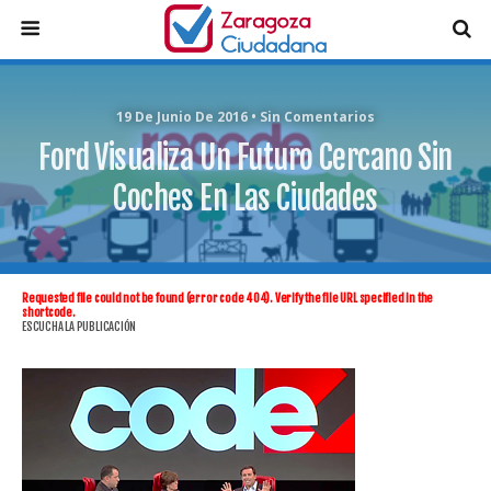
19 De Junio De 2016 • Sin Comentarios
Ford Visualiza Un Futuro Cercano Sin
Coches En Las Ciudades
Requested file could not be found (error code 404). Verify the file URL specified in the
shortcode.
ESCUCHA LA PUBLICACIÓN