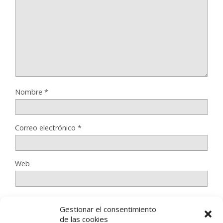
Nombre
*
Correo electrónico
*
Web
Gestionar el consentimiento
Guarda mi nombre, correo electrónico y web en este
de las cookies
navegador para la próxima vez que comente.