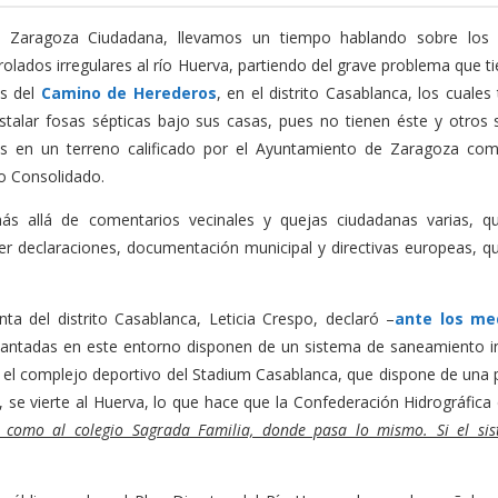
 Zaragoza Ciudadana, llevamos un tiempo hablando sobre los v
rolados irregulares al río Huerva, partiendo del grave problema que t
os del
Camino de Herederos
, en el distrito Casablanca, los cuales
stalar fosas sépticas bajo sus casas, pues no tienen éste y otros s
os en un terreno calificado por el Ayuntamiento de Zaragoza co
o Consolidado.
más allá de comentarios vecinales y quejas ciudadanas varias, 
r declaraciones, documentación municipal y directivas europeas, q
ta del distrito Casablanca, Leticia Crespo, declaró –
ante los me
plantadas en este entorno disponen de un sistema de saneamiento in
n el complejo deportivo del Stadium Casablanca, que dispone de una
, se vierte al Huerva, lo que hace que la Confederación Hidrográfica
sí como al colegio Sagrada Familia, donde pasa lo mismo. Si el si