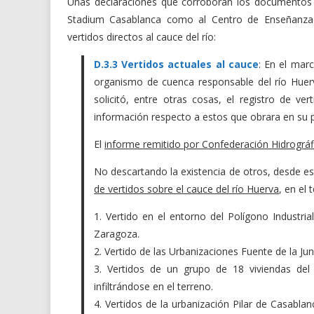
Unas declaraciones que corroboran los documentos pú
Stadium Casablanca como al Centro de Enseñanza 
vertidos directos al cauce del río:
D.3.3 Vertidos actuales al cauce
: En el marc
organismo de cuenca responsable del río Huerv
solicitó, entre otras cosas, el registro de ve
información respecto a estos que obrara en su po
El
informe remitido por Confederación Hidrográf
No descartando la existencia de otros, desde e
de vertidos sobre el cauce del río Huerva
, en el
1. Vertido en el entorno del Polígono Industri
Zaragoza.
2. Vertido de las Urbanizaciones Fuente de la Ju
3. Vertidos de un grupo de 18 viviendas del
infiltrándose en el terreno.
4. Vertidos de la urbanización Pilar de Casabla