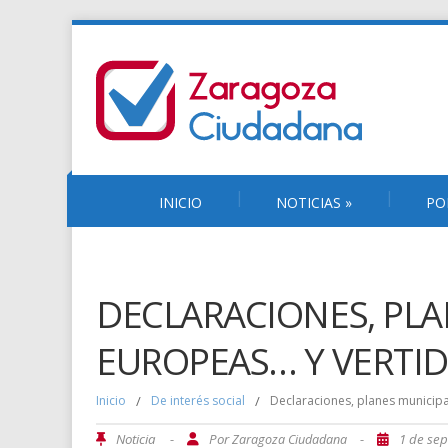
INICIO
NOTICIAS
»
PO
DECLARACIONES, PLA
EUROPEAS… Y VERTID
Inicio
/
De interés social
/
Declaraciones, planes municipal
Noticia
-
Por
-
1 de se
Zaragoza Ciudadana