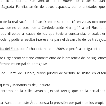
blicos sobre el Plan Director del Río Huerva, los cuales señalan 
Sagrada Familia, amén de otros espacios, como entidades que 
o de la realización del Plan Director se contactó en varias ocasione
a, que no es otro que la Confederación Hidrográfica del Ebro, a l
rtidos directos al cauce de los que tuviera constancia, o cualquier
der y pudiera resultar interesante para el desarrollo de los trabajos.
ica del Ebro
, con fecha diciembre de 2009, especifica lo siguiente:
ste Organismo se tiene conocimiento de la presencia de los siguient
 término municipal de Zaragoza:
al de Cuarte de Huerva, cuyos puntos de vertido se sitúan en el té
nquera y Manantiales de Junquera.
 entorno de la calle Geranio (Unidad K59-I) que en la actualida
nca. Aunque en este Área consta la previsión por parte de los propiet