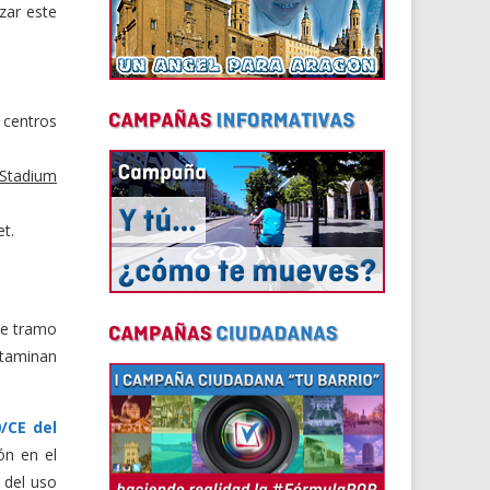
zar este
 centros
Stadium
et.
ste tramo
taminan
0/CE del
ón en el
 del uso