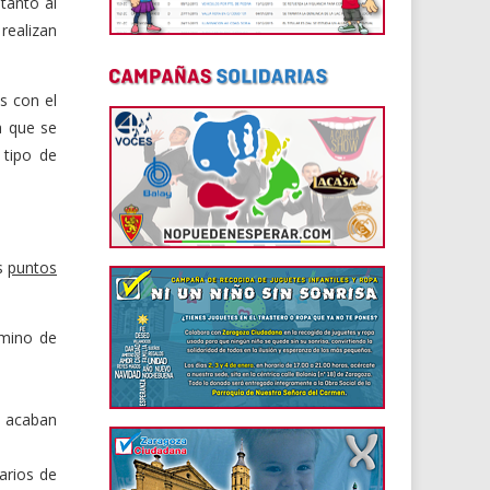
tanto al
realizan
s con el
a que se
 tipo de
es
puntos
rmino de
d acaban
arios de