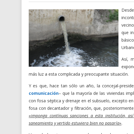
Desde
incont
vecin
que in
básic
Urban
Así, 
expone
más luz a esta complicada y preocupante situación.
Y es que, hace tan sólo un año, la concejal-presiden
comunicación
– que la mayoría de las viviendas im
con fosa séptica y drenaje en el subsuelo, excepto e
fosa con decantador y filtración, que, posteriormente
«imponga contínuas sanciones a esta institución, a
saneamiento y vertido estuviera bien no pasaría»
.