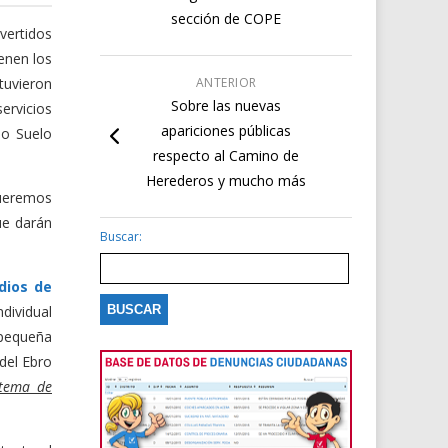
sección de COPE
ertidos
ienen los
 tuvieron
ANTERIOR
Sobre las nuevas
ervicios
apariciones públicas
mo Suelo
respecto al Camino de
Herederos y mucho más
queremos
ue darán
Buscar:
dios de
dividual
 pequeña
 del Ebro
stema de