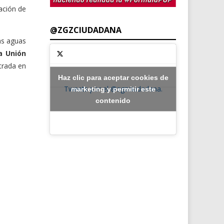
ación de
@ZGZCIUDADANA
las aguas
a Unión
trada en
Haz clic para aceptar cookies de
Tweets por el @zgzciudadana.
marketing y permitir este
contenido