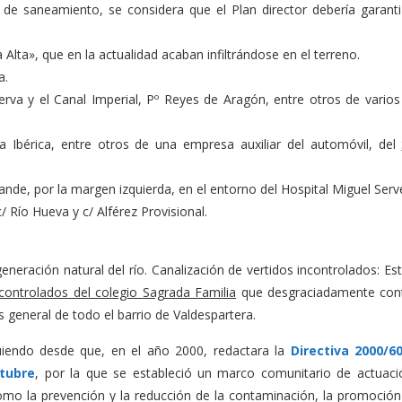
 de saneamiento, se considera que el Plan director debería garanti
Alta», que en la actualidad acaban infiltrándose en el terreno.
a.
uerva y el Canal Imperial, Pº Reyes de Aragón, entre otros de varios
a Ibérica, entre otros de una empresa auxiliar del automóvil, del
ande, por la margen izquierda, en el entorno del Hospital Miguel Serv
/ Río Hueva y c/ Alférez Provisional.
generación natural del río. Canalización de vertidos incontrolados: E
controlados del colegio Sagrada Familia
que desgraciadamente con
les general de todo el barrio de Valdespartera.
uiendo desde que, en el año 2000, redactara la
Directiva 2000/6
tubre
, por la que se estableció un marco comunitario de actuaci
como la prevención y la reducción de la contaminación, la promoción