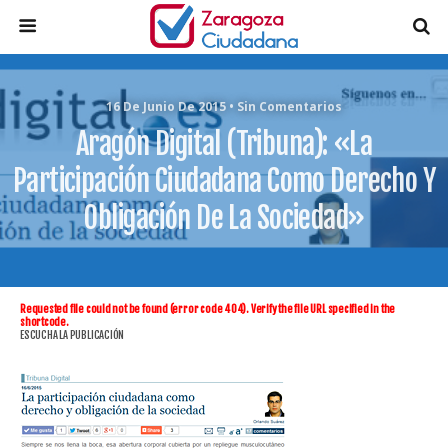
16 De Junio De 2015 • Sin Comentarios
Aragón Digital (Tribuna): «La
Participación Ciudadana Como Derecho Y
Obligación De La Sociedad»
Requested file could not be found (error code 404). Verify the file URL specified in the
shortcode.
ESCUCHA LA PUBLICACIÓN