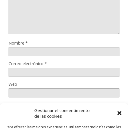
Nombre
*
Correo electrónico
*
Web
Gestionar el consentimiento
Guarda mi nombre, correo electrónico y web en este
de las cookies
navegador para la próxima vez que comente.
Para ofrecer las mejores experiencias, utilizamos tecnologías como las