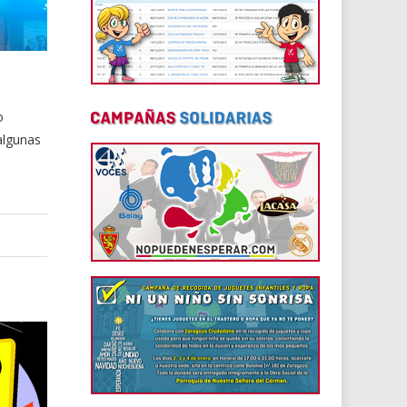
o
algunas