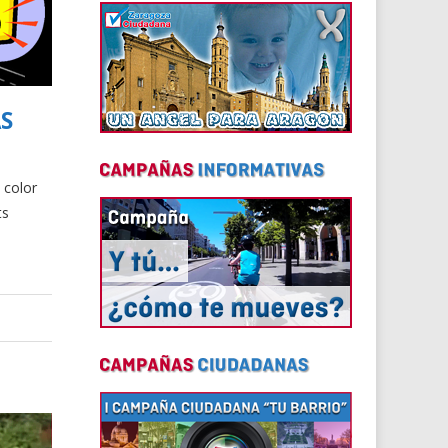
S
 color
ts