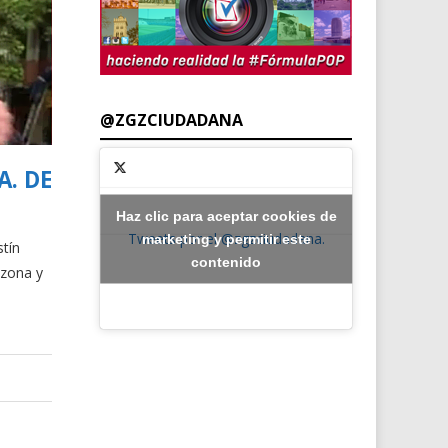
@ZGZCIUDADANA
A. DE
Haz clic para aceptar cookies de
Tweets por el @zgzciudadana.
marketing y permitir este
tín
contenido
 zona y