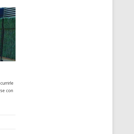
urrirle
rse con