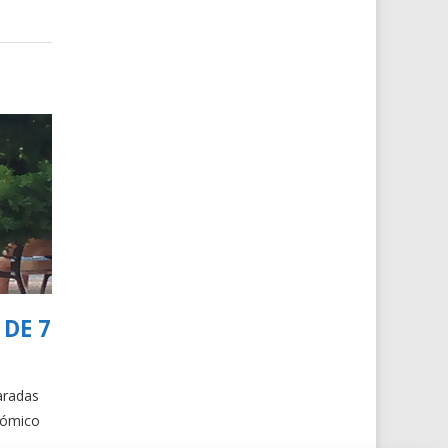
DE 7
aradas
nómico