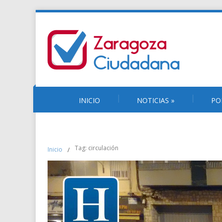
INICIO
NOTICIAS
»
PO
Tag: circulación
Inicio
/