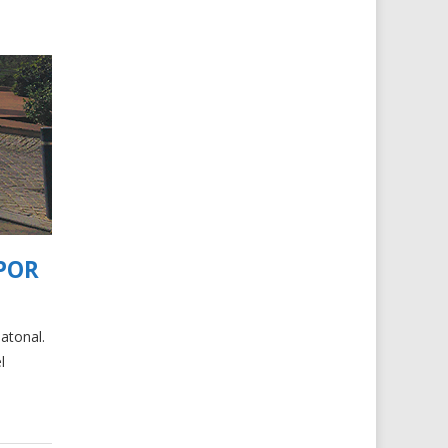
POR
atonal.
l