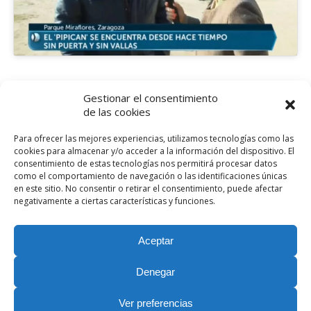
Gestionar el consentimiento
de las cookies
Entrada Anterior
Las Aceras Invadidas Por
Para ofrecer las mejores experiencias, utilizamos tecnologías como las
Bicis, Motos Y Patinetes De
cookies para almacenar y/o acceder a la información del dispositivo. El
Alquiler En Aragón Televisión
consentimiento de estas tecnologías nos permitirá procesar datos
como el comportamiento de navegación o las identificaciones únicas
en este sitio. No consentir o retirar el consentimiento, puede afectar
negativamente a ciertas características y funciones.
Volver arriba
Aceptar
Móvil
Escritorio
Denegar
Nuestras Redes Sociales
Ver preferencias