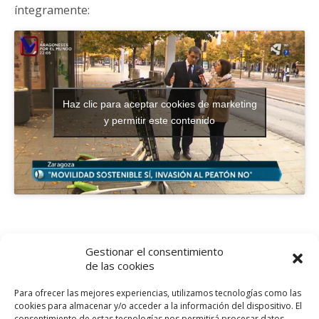
íntegramente:
Haz clic para aceptar cookies de marketing
y permitir este contenido
Gestionar el consentimiento
Entrada Anterior
Próxima Entrada
de las cookies
Vídeo Homenaje Al Día De
El Grave Deterioro Del
Nuestra Patrona… ¡Feliz Día
'pipican' Del Parque
Para ofrecer las mejores experiencias, utilizamos tecnologías como las
De Zaragoza! ¡Feliz Día Del
Miraflores En Aragón
cookies para almacenar y/o acceder a la información del dispositivo. El
Pilar!
Televisión
consentimiento de estas tecnologías nos permitirá procesar datos