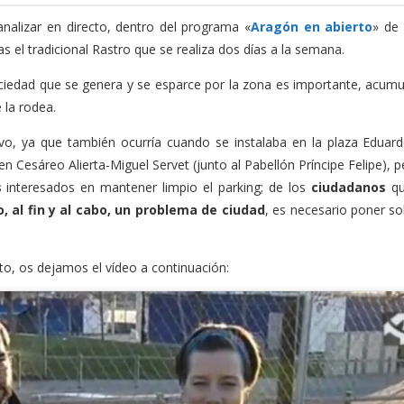
analizar en directo, dentro del programa «
Aragón en abierto
» de
as el tradicional Rastro que se realiza dos días a la semana.
uciedad que se genera y se esparce por la zona es importante, acum
e la rodea.
o, ya que también ocurría cuando se instalaba en la plaza Eduard
n Cesáreo Alierta-Miguel Servet (junto al Pabellón Príncipe Felipe), p
s
interesados en mantener limpio el parking; de los
ciudadanos
qu
, al fin y al cabo, un problema de ciudad
, es necesario poner so
cto, os dejamos el vídeo a continuación: