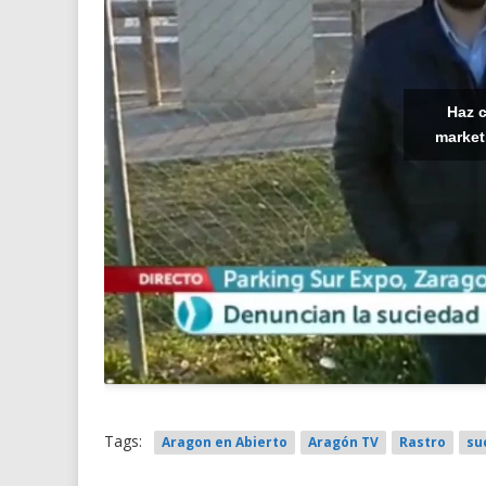
Haz c
market
Tags:
Aragon en Abierto
Aragón TV
Rastro
su