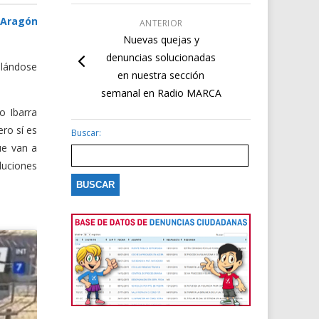
Aragón
ANTERIOR
Nuevas quejas y
denuncias solucionadas
ulándose
en nuestra sección
semanal en Radio MARCA
o Ibarra
ero sí es
Buscar:
e van a
luciones