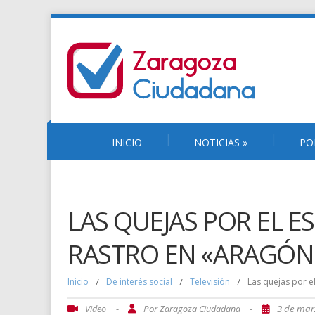
INICIO
NOTICIAS
»
PO
LAS QUEJAS POR EL E
RASTRO EN «ARAGÓN
Inicio
/
De interés social
/
Televisión
/
Las quejas por e
-
Por
-
3 de mar
Video
Zaragoza Ciudadana