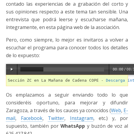
contado las experiencias de a grabación del corto y
sus opiniones respecto a este tema tan sensible. Una
entrevista que podrá leerse y escucharse mañana,
íntegramente, en esta página web de la asociación.
Pero, como siempre, lo mejor es invitaros a volver a
escuchar el programa para conocer todos los detalles
de lo expuesto:
00:00
/
08:
Sección ZC en La Mañana de Cadena COPE - 
Descarga ín
Os emplazamos a seguir enviando todo lo que
consideréis oportuno, para mejorar y difundir
Zaragoza, a través de los cauces ya conocidos (
Web
,
E-
mail
,
Facebook
,
Twitter
,
Instagram
, etc.) y, por
supuesto, también por
WhatsApp
y buzón de voz al
625.427.842.