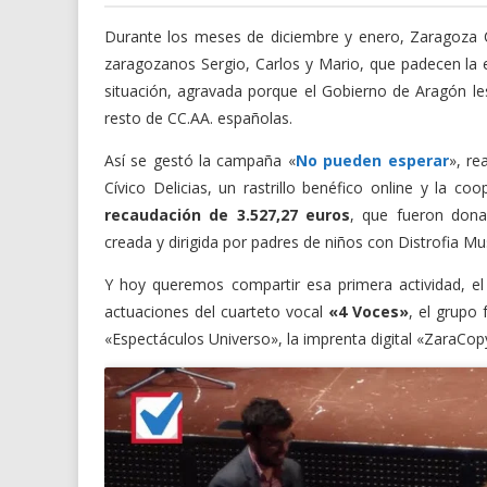
Durante los meses de diciembre y enero, Zaragoza 
zaragozanos Sergio, Carlos y Mario, que padecen la 
situación, agravada porque el Gobierno de Aragón l
resto de CC.AA. españolas.
Así se gestó la campaña «
No pueden esperar
», re
Cívico Delicias, un rastrillo benéfico online y la 
recaudación de 3.527,27 euros
, que fueron dona
creada y dirigida por padres de niños con Distrofia M
Y hoy queremos compartir esa primera actividad, el
actuaciones del cuarteto vocal
«4 Voces»
, el grupo 
«Espectáculos Universo», la imprenta digital «ZaraCopy