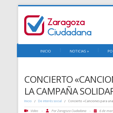
INICIO
NOTICIAS
»
PO
CONCIERTO «CANCIO
LA CAMPAÑA SOLIDAR
Inicio
/
De interés social
/
Concierto «Canciones para un
-
Por
-
6 de mar
Video
Zaragoza Ciudadana