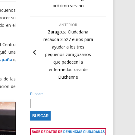
próximo verano
pequeños
nocer su
do en el
ANTERIOR
Zaragoza Ciudadana
recauda 3.527 euros para
l Centro
ayudar a los tres
guió una
pequeños zaragozanos
España
»,
que padecen la
enfermedad rara de
Duchenne
s de las
pación de
Buscar: