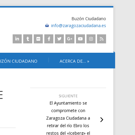
Buzón Ciudadano
info@zaragozaciudadana.es
UZÓN CIUDADANO
ACERCA DE…
»
E
SIGUIENTE
El Ayuntamiento se
compromete con
Zaragoza Ciudadana a
retirar del río Ebro los
restos del «Iceberg» el