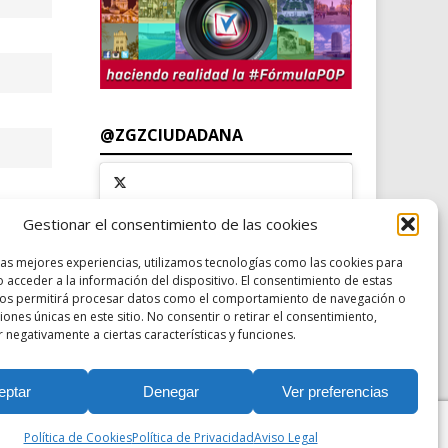
@ZGZCIUDADANA
Gestionar el consentimiento de las cookies
Haz clic para aceptar cookies de
Tweets por el @zgzciudadana.
marketing y permitir este
las mejores experiencias, utilizamos tecnologías como las cookies para
contenido
 acceder a la información del dispositivo. El consentimiento de estas
nos permitirá procesar datos como el comportamiento de navegación o
ciones únicas en este sitio. No consentir o retirar el consentimiento,
 negativamente a ciertas características y funciones.
eptar
Denegar
Ver preferencias
·
Política de Privacidad
·
Política de Cookies
·
Accesibilidad
Política de Cookies
Política de Privacidad
Aviso Legal