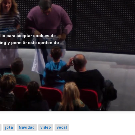
al cámara
id
lic para aceptar cookies de
ing y permitir este contenido
dadin:
jota
Navidad
vídeo
vocal