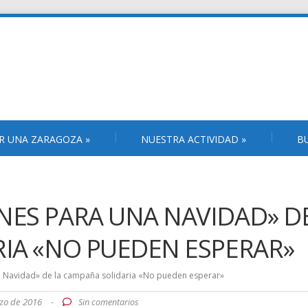
R UNA ZARAGOZA
»
NUESTRA ACTIVIDAD
»
B
NES PARA UNA NAVIDAD» D
IA «NO PUEDEN ESPERAR»
a Navidad» de la campaña solidaria «No pueden esperar»
zo de 2016
-
Sin comentarios