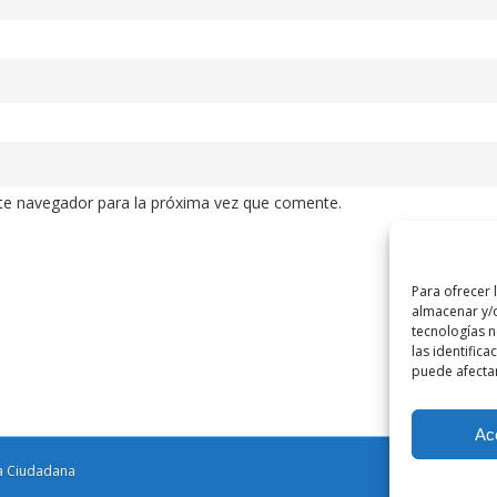
te navegador para la próxima vez que comente.
Para ofrecer 
almacenar y/o
tecnologías 
las identifica
puede afectar
Ac
za Ciudadana
Aviso legal