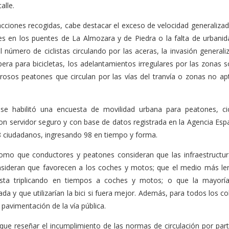
alle.
racciones recogidas, cabe destacar el exceso de velocidad generaliza
es en los puentes de La Almozara y de Piedra o la falta de urbanid
úmero de ciclistas circulando por las aceras, la invasión generali
era para bicicletas, los adelantamientos irregulares por las zonas s
osos peatones que circulan por las vías del tranvía o zonas no ap
e habilitó una encuesta de movilidad urbana para peatones, cic
n servidor seguro y con base de datos registrada en la Agencia Esp
 ciudadanos, ingresando 98 en tiempo y forma.
 como que conductores y peatones consideran que las infraestructur
consideran que favorecen a los coches y motos; que el medio más le
asta triplicando en tiempos a coches y motos; o que la mayorí
da y que utilizarían la bici si fuera mejor. Además, para todos los co
pavimentación de la vía pública.
que reseñar el incumplimiento de las normas de circulación por part