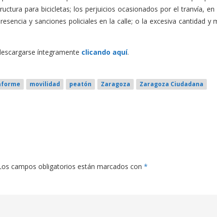
tructura para bicicletas; los perjuicios ocasionados por el tranvía, en
esencia y sanciones policiales en la calle; o la excesiva cantidad y
 descargarse íntegramente
clicando aquí
.
nforme
movilidad
peatón
Zaragoza
Zaragoza Ciudadana
Los campos obligatorios están marcados con
*