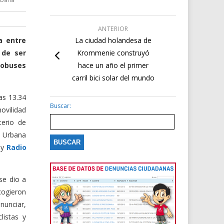
ANTERIOR
a entre
La ciudad holandesa de
 de ser
Krommenie construyó
tobuses
hace un año el primer
carril bici solar del mundo
as 13.34
Buscar:
ovilidad
terio de
 Urbana
y
Radio
se dio a
cogieron
nunciar,
listas y