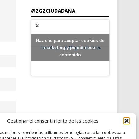
@ZGZCIUDADANA
Haz clic para aceptar cookies de
Tweets por el @zgzciudadana.
marketing y permitir este
contenido
Gestionar el consentimiento de las cookies
las mejores experiencias, utilizamos tecnologías como las cookies para
 acceder a la información del dispositivo. El consentimiento de estas