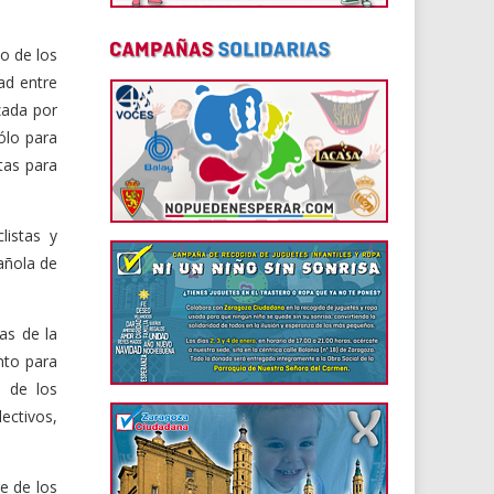
do de los
ad entre
zada por
ólo para
tas para
listas y
añola de
as de la
nto para
a de los
lectivos,
e de los