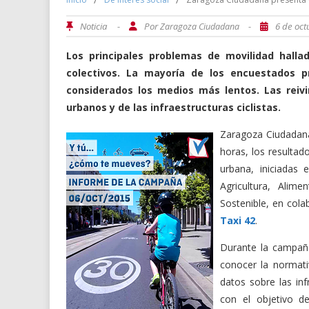
/
/
Noticia
-
Por
-
6 de oc
Zaragoza Ciudadana
Los principales problemas de movilidad hallad
colectivos. La mayoría de los encuestados p
considerados los medios más lentos. Las reiv
urbanos y de las infraestructuras ciclistas.
Zaragoza Ciudadana
horas, los resulta
urbana, iniciadas 
Agricultura, Alim
Sostenible, en cola
Taxi 42
.
Durante la campaña
conocer la normati
datos sobre las in
con el objetivo de