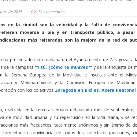
tubre de 2015
-
Sin comentarios
os en la ciudad son la velocidad y la falta de convivenci
refieren moverse a pie y en transporte público, a pesar
indicaciones más reiteradas son la mejora de la red de au
 ha presentado esta mañana en el Ayuntamiento de Zaragoza, a l
dos de la campaña
“Y tú, ¿cómo te mueves?”
y de la encuesta de m
en la Semana Europea de la Movilidad e inscritas ante el Minis
entación y Medioambiente y la Comisión Europea de Movilidad
boración con los colectivos
Zaragoza en Bici.es
,
Acera Peatonal
, realizada en la tercera semana del pasado mes de septiembre, 
va de movilidad urbana y su repercusión en la vida diaria, y se re
fracciones más frecuentes, totalmente anónimos y sin ánimo de de
 fomentar la convivencia de todos los colectivos (peatones, cic