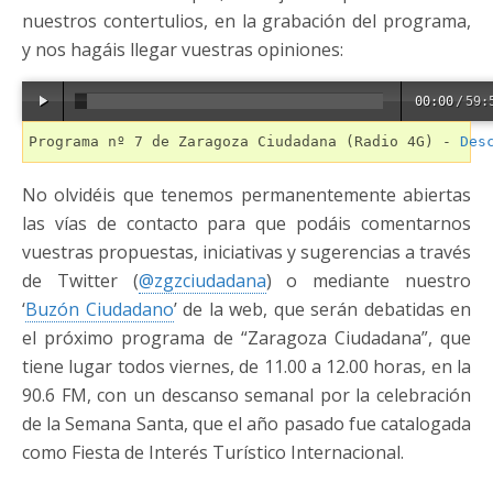
nuestros contertulios, en la grabación del programa,
y nos hagáis llegar vuestras opiniones:
00:00
/
59:
Programa nº 7 de Zaragoza Ciudadana (Radio 4G) - 
Des
No olvidéis que tenemos permanentemente abiertas
las vías de contacto para que podáis comentarnos
vuestras propuestas, iniciativas y sugerencias a través
de Twitter (
@zgzciudadana
) o mediante nuestro
‘
Buzón Ciudadano
’ de la web, que serán debatidas en
el próximo programa de “Zaragoza Ciudadana”, que
tiene lugar todos viernes, de 11.00 a 12.00 horas, en la
90.6 FM, con un descanso semanal por la celebración
de la Semana Santa, que el año pasado fue catalogada
como Fiesta de Interés Turístico Internacional.