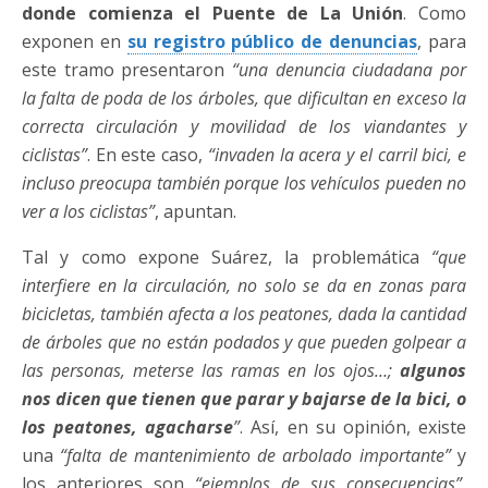
donde comienza el Puente de La Unión
. Como
exponen en
su registro público de denuncias
, para
este tramo presentaron
“una denuncia ciudadana por
la falta de poda de los árboles, que dificultan en exceso la
correcta circulación y movilidad de los viandantes y
ciclistas”
. En este caso,
“invaden la acera y el carril bici, e
incluso preocupa también porque los vehículos pueden no
ver a los ciclistas”
, apuntan.
Tal y como expone Suárez, la problemática
“que
interfiere en la circulación, no solo se da en zonas para
bicicletas, también afecta a los peatones, dada la cantidad
de árboles que no están podados y que pueden golpear a
las personas, meterse las ramas en los ojos…;
algunos
nos dicen que tienen que parar y bajarse de la bici, o
los peatones, agacharse
”
. Así, en su opinión, existe
una
“falta de mantenimiento de arbolado importante”
y
los anteriores son
“ejemplos de sus consecuencias”
,