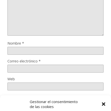
Nombre
*
Correo electrónico
*
Web
Gestionar el consentimiento
Guarda mi nombre, correo electrónico y web en este
de las cookies
navegador para la próxima vez que comente.