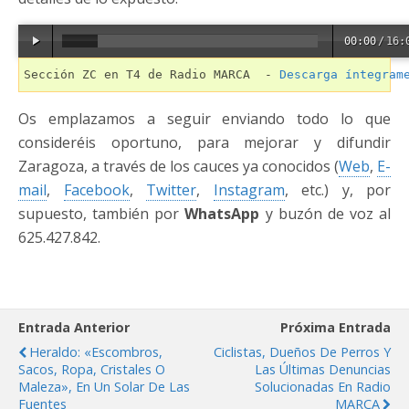
00:00
/
16:
Sección ZC en T4 de Radio MARCA  - 
Descarga íntegram
Os emplazamos a seguir enviando todo lo que
consideréis oportuno, para mejorar y difundir
Zaragoza, a través de los cauces ya conocidos (
Web
,
E-
mail
,
Facebook
,
Twitter
,
Instagram
, etc.) y, por
supuesto, también por
WhatsApp
y buzón de voz al
625.427.842.
Entrada Anterior
Próxima Entrada
Heraldo: «Escombros,
Ciclistas, Dueños De Perros Y
Sacos, Ropa, Cristales O
Las Últimas Denuncias
Maleza», En Un Solar De Las
Solucionadas En Radio
Fuentes
MARCA