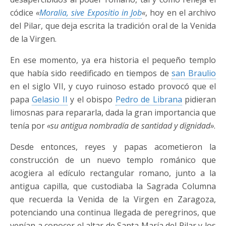
códice
«
Moralia, sive Expositio in Job
«
, hoy en el archivo
del Pilar, que deja escrita la tradición oral de la Venida
de la Virgen.
En ese momento, ya era historia el pequeño templo
que había sido reedificado en tiempos de
san Braulio
en el siglo VII, y cuyo ruinoso estado provocó que el
papa
Gelasio II
y el obispo
Pedro de Librana
pidieran
limosnas para repararla, dada la gran importancia que
tenía por
«su antigua nombradía de santidad y dignidad»
.
Desde entonces, reyes y papas acometieron la
construcción de un nuevo templo románico que
acogiera al edículo rectangular romano, junto a la
antigua capilla, que custodiaba la Sagrada Columna
que recuerda la Venida de la Virgen en Zaragoza,
potenciando una continua llegada de peregrinos, que
venían a conocer el altar de Santa María del Pilar y los