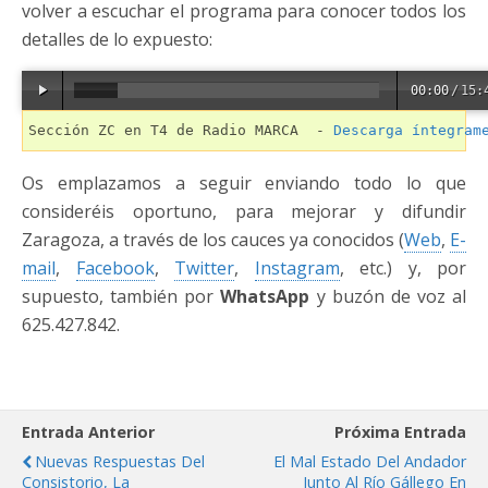
volver a escuchar el programa para conocer todos los
detalles de lo expuesto:
00:00
/
15:
Sección ZC en T4 de Radio MARCA  - 
Descarga íntegram
Os emplazamos a seguir enviando todo lo que
consideréis oportuno, para mejorar y difundir
Zaragoza, a través de los cauces ya conocidos (
Web
,
E-
mail
,
Facebook
,
Twitter
,
Instagram
, etc.) y, por
supuesto, también por
WhatsApp
y buzón de voz al
625.427.842.
Entrada Anterior
Próxima Entrada
Nuevas Respuestas Del
El Mal Estado Del Andador
Consistorio, La
Junto Al Río Gállego En